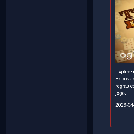
Explore
Bonus co
regras e
jogo.
2026-04