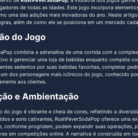
mento de
RushFeverSodaPop
, a indústria dos jogos ganha
gadores de todas as idades. Este jogo incorpora elementos
o uma das adições mais inovadoras do ano. Neste artigo,
egras, além de como ele se posiciona em um mercado cada
ão do Jogo
aPop combina a adrenalina de uma corrida com a complexi
etivo é gerenciar uma loja de bebidas enquanto compete c
lientes sedentos por suas bebidas favoritas, completar pe
um dos personagens mais icônicos do jogo, conhecido por 
amente aos clientes.
ção e Ambientação
 do jogo é vibrante e cheia de cores, refletindo a divers
ridos e sons cativantes, RushFeverSodaPop oferece uma e
e, conforme progridem, podem expandir suas operações, pe
res em competições online. A narrativa é construída em t