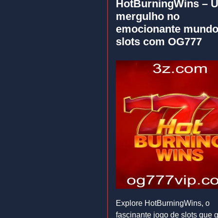
HotBurningWins – 
mergulho no
emocionante mundo
slots com OG777
Explore HotBurningWins, o
fascinante jogo de slots que