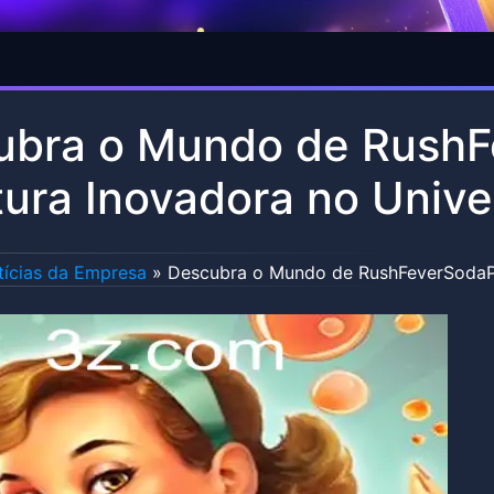
ubra o Mundo de Rush
ura Inovadora no Unive
tícias da Empresa
»
Descubra o Mundo de RushFeverSodaP