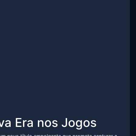
a Era nos Jogos