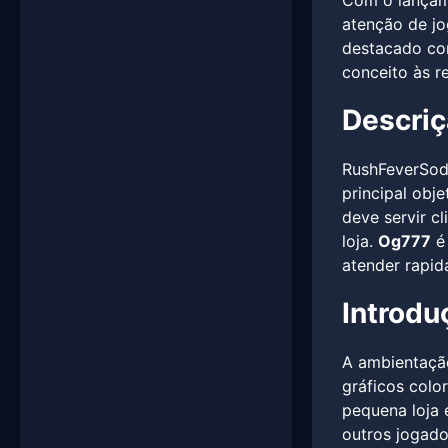
Com o lança
atenção de jo
destacado com
conceito às r
Descriç
RushFeverSod
principal obj
deve servir c
loja.
Og777
é 
atender rapid
Introdu
A ambientação
gráficos colo
pequena loja 
outros jogado