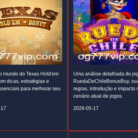
 o mundo do Texas Hold'em
Uma análise detalhada do jo
m dicas, estratégias e
RuedaDeChileBonusBuy, su
ssenciais para melhorar seu
regras, introdução e impacto 
cenário atual de jogos.
-17
2026-05-17