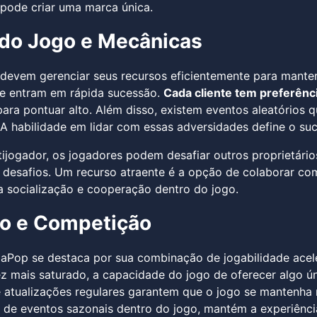
pode criar uma marca única.
do Jogo e Mecânicas
devem gerenciar seus recursos eficientemente para manter 
ue entram em rápida sucessão.
Cada cliente tem preferênc
ara pontuar alto. Além disso, existem eventos aleatórios 
 A habilidade em lidar com essas adversidades define o suc
jogador, os jogadores podem desafiar outros proprietári
 desafios. Um recurso atraente é a opção de colaborar com
 socialização e cooperação dentro do jogo.
ão e Competição
aPop se destaca por sua combinação de jogabilidade acel
z mais saturado, a capacidade do jogo de oferecer algo ú
atualizações regulares garantem que o jogo se mantenha
 de eventos sazonais dentro do jogo, mantém a experiência