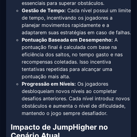
essenciais para superar obstáculos.
Gestão de Tempo:
Cada nível possui um limite
de tempo, incentivando os jogadores a
planejar movimentos rapidamente e a
adaptarem suas estratégias em caso de falhas.
Pontuação Baseada em Desempenho:
A
pontuação final é calculada com base na
eficiência dos saltos, no tempo gasto e nas
recompensas coletadas. Isso incentiva
tentativas repetidas para alcançar uma
pontuação mais alta.
Progressão em Níveis:
Os jogadores
desbloqueiam novos níveis ao completar
desafios anteriores. Cada nível introduz novos
obstáculos e aumenta o nível de dificuldade,
mantendo o jogo sempre desafiador.
Impacto de JumpHigher no
Cenário Atual