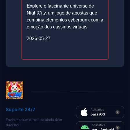
Explore o fascinante universo de
NightCity, um jogo de apostas que
combina elementos cyberpunk com a
emoção dos cassinos virtuais.
2026-05-27
Suporte 24/7
Aplicativo
para iOS
Envie-nos um e-mail se ainda tiver
dúvidas!
Aplicativo
para Android