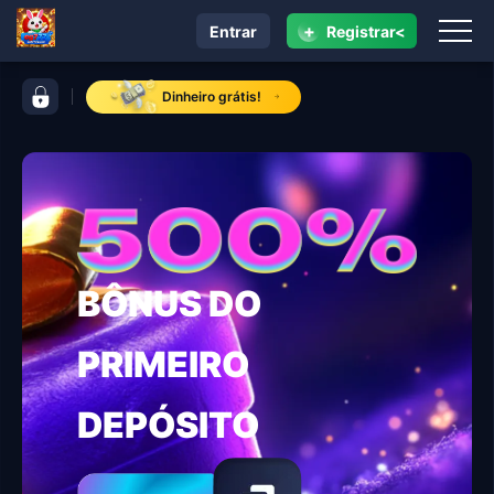
+
Entrar
Registrar<
navegação og777
barra de controle og777
Dinheiro grátis!
BÔNUS DO
PRIMEIRO
DEPÓSITO