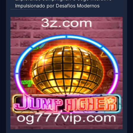
Impulsionado por Desafios Modernos