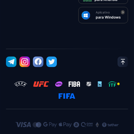
Aplicativo
para Windows