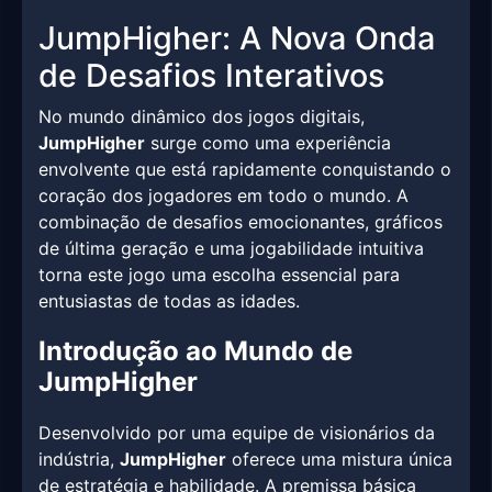
JumpHigher: A Nova Onda
de Desafios Interativos
No mundo dinâmico dos jogos digitais,
JumpHigher
surge como uma experiência
envolvente que está rapidamente conquistando o
coração dos jogadores em todo o mundo. A
combinação de desafios emocionantes, gráficos
de última geração e uma jogabilidade intuitiva
torna este jogo uma escolha essencial para
entusiastas de todas as idades.
Introdução ao Mundo de
JumpHigher
Desenvolvido por uma equipe de visionários da
indústria,
JumpHigher
oferece uma mistura única
de estratégia e habilidade. A premissa básica