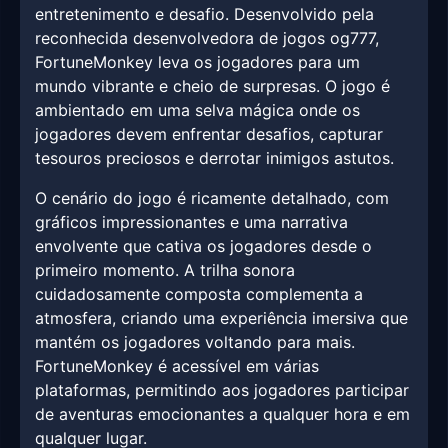
entretenimento e desafio. Desenvolvido pela
reconhecida desenvolvedora de jogos og777,
FortuneMonkey leva os jogadores para um
mundo vibrante e cheio de surpresas. O jogo é
ambientado em uma selva mágica onde os
jogadores devem enfrentar desafios, capturar
tesouros preciosos e derrotar inimigos astutos.
O cenário do jogo é ricamente detalhado, com
gráficos impressionantes e uma narrativa
envolvente que cativa os jogadores desde o
primeiro momento. A trilha sonora
cuidadosamente composta complementa a
atmosfera, criando uma experiência imersiva que
mantém os jogadores voltando para mais.
FortuneMonkey é acessível em várias
plataformas, permitindo aos jogadores participar
de aventuras emocionantes a qualquer hora e em
qualquer lugar.