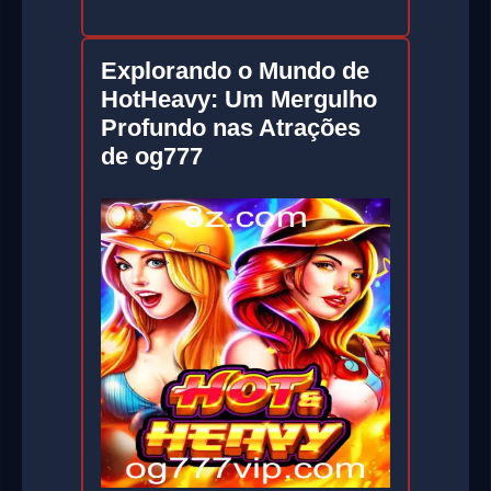
Explorando o Mundo de
HotHeavy: Um Mergulho
Profundo nas Atrações
de og777