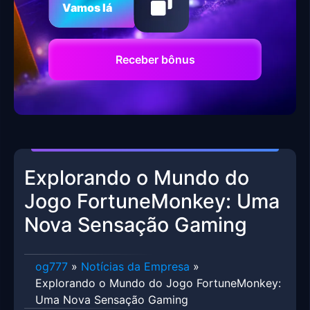
Vamos lá
Receber bônus
Explorando o Mundo do
Jogo FortuneMonkey: Uma
Nova Sensação Gaming
og777
»
Notícias da Empresa
»
Explorando o Mundo do Jogo FortuneMonkey:
Uma Nova Sensação Gaming