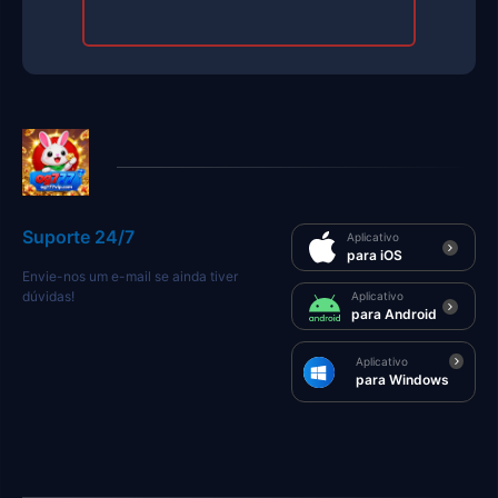
Suporte 24/7
Aplicativo
para iOS
Envie-nos um e-mail se ainda tiver
dúvidas!
Aplicativo
para Android
Aplicativo
para Windows