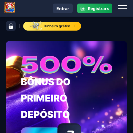
+
Entrar
Registrar<
navegação og777
barra de controle og777
Dinheiro grátis!
BÔNUS DO
PRIMEIRO
DEPÓSITO