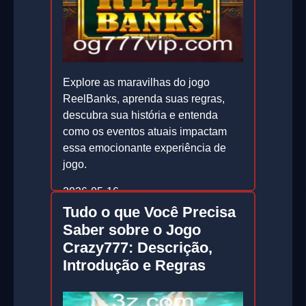
Explore as maravilhas do jogo
ReelBanks, aprenda suas regras,
descubra sua história e entenda
como os eventos atuais impactam
essa emocionante experiência de
jogo.
2026-05-16
Tudo o que Você Precisa
Saber sobre o Jogo
Crazy777: Descrição,
Introdução e Regras