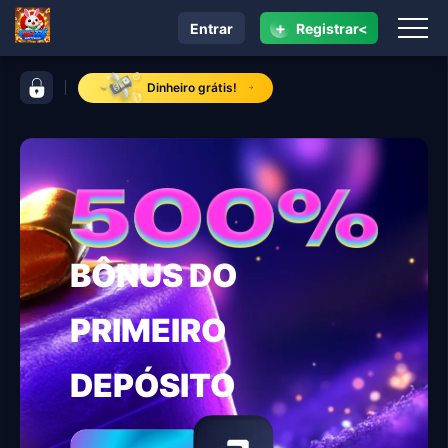
+
Entrar
Registrar<
navegação og777
barra de controle og777
Dinheiro grátis!
BÔNUS DO
PRIMEIRO
DEPÓSITO