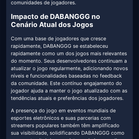
comunidades de jogadores.
Impacto de DABANGGG no
Cenário Atual dos Jogos
Com uma base de jogadores que cresce
rapidamente, DABANGGG se estabeleceu
rapidamente como um dos jogos mais relevantes
do momento. Seus desenvolvedores continuam a
atualizar o jogo regularmente, adicionando novos
níveis e funcionalidades baseadas no feedback
da comunidade. Este contínuo engajamento do
jogador ajuda a manter o jogo atualizado com as
tendências atuais e preferências dos jogadores.
A presença do jogo em eventos mundiais de
esportes eletrônicos e suas parcerias com
streamers populares também têm amplificado
sua visibilidade, solidificando DABANGGG como