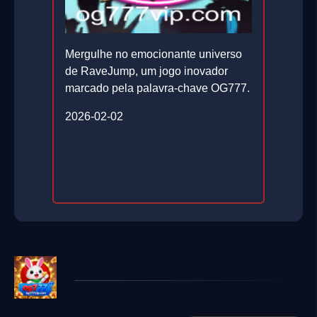
Mergulhe no emocionante universo
de RaveJump, um jogo inovador
marcado pela palavra-chave OG777.
2026-02-02