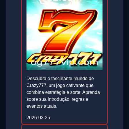
Descubra o fascinante mundo de
Crazy777, um jogo cativante que
combina estratégia e sorte. Aprenda
sobre sua introdução, regras e
eventos atuais.
2026-02-25