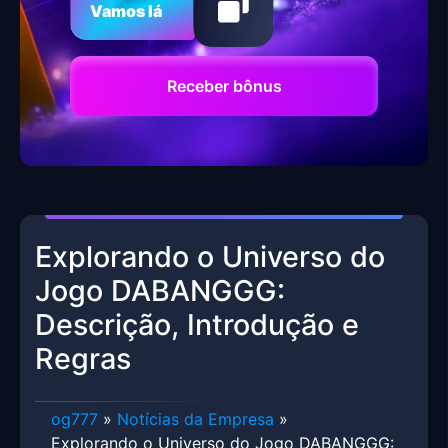
Vamos lá
Receber bônus
Explorando o Universo do
Jogo DABANGGG:
Descrição, Introdução e
Regras
og777
»
Notícias da Empresa
»
Explorando o Universo do Jogo DABANGGG: